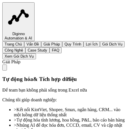
Diginno
Automation & AI
Trang Chủ
Vấn Đề
Giải Pháp
Quy Trình
Lợi Ích
Gói Dịch Vụ
Công Nghệ
Case Study
FAQ
Xem Gói Dịch Vụ
Giải Pháp
Tự động hóa
& Tích hợp dữ
liệu
Để team bạn không phải sống trong Excel nữa
Chúng tôi giúp doanh nghiệp:
>
Kết nối KiotViet, Shopee, Smax, ngân hàng, CRM... vào
một luồng dữ liệu thống nhất
>
Tự động hóa tính lương, hoa hồng, P&L, báo cáo bán hàng
>
Nhúng AI để đọc hóa đơn, CCCD, email, CV và cập nhật